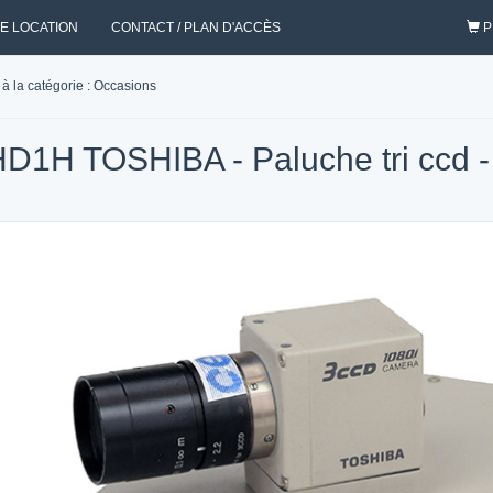
DE LOCATION
CONTACT / PLAN D'ACCÈS
P
à la catégorie : Occasions
HD1H TOSHIBA - Paluche tri ccd -