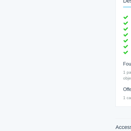
Des
Four
1 pa
obje
Offe
1 ca
Access